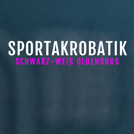
SPORTAKROBATIK
SPORTAKROBATIK
SCHWARZ-WEIß OLDENBURG